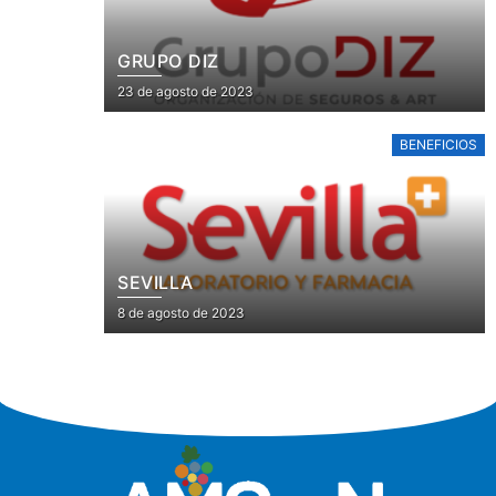
GRUPO DIZ
Posted
23 de agosto de 2023
on
BENEFICIOS
SEVILLA
Posted
8 de agosto de 2023
on