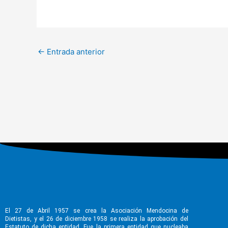
←
Entrada anterior
El 27 de Abril 1957 se crea la Asociación Mendocina de
Dietistas, y el 26 de diciembre 1958 se realiza la aprobación del
Estatuto de dicha entidad. Fue la primera entidad que nucleaba