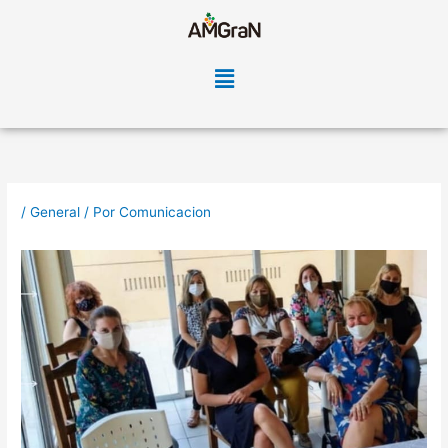
al
contenido
Menú
/
General
/ Por
Comunicacion