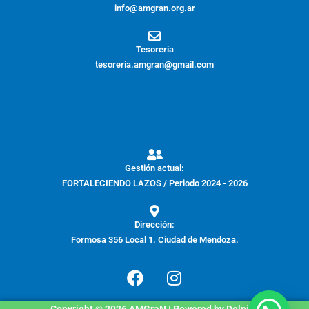
info@amgran.org.ar
Tesoreria
tesorería.amgran@gmail.com
Gestión actual:
FORTALECIENDO LAZOS / Periodo 2024 - 2026
Dirección:
Formosa 356 Local 1. Ciudad de Mendoza.
F
I
a
n
c
s