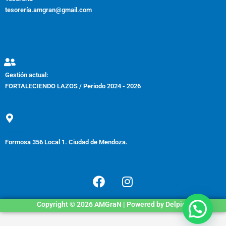
tesorería.amgran@gmail.com
Gestión actual:
FORTALECIENDO LAZOS / Periodo 2024 - 2026
Dirección:
Formosa 356 Local 1. Ciudad de Mendoza.
F
I
a
n
c
s
Copyright © 2026 AMGraN | Powered by Delpico
e
t
b
a